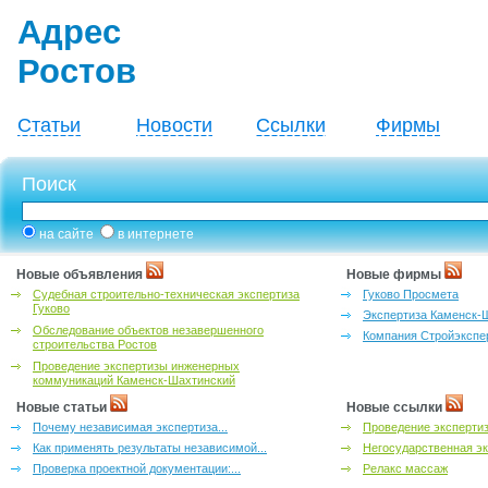
Адрес
Ростов
Статьи
Новости
Ссылки
Фирмы
Поиск
на сайте
в интернете
Новые объявления
Новые фирмы
Судебная строительно-техническая экспертиза
Гуково Просмета
Гуково
Экспертиза Каменск-
Обследование объектов незавершенного
Компания Стройэкспе
строительства Ростов
Проведение экспертизы инженерных
коммуникаций Каменск-Шахтинский
Новые статьи
Новые ссылки
Почему независимая экспертиза...
Проведение эксперти
Как применять результаты независимой...
Негосударственная эк
Проверка проектной документации:...
Релакс массаж