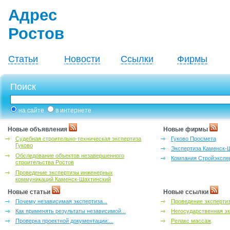
Адрес
Ростов
Статьи
Новости
Ссылки
Фирмы
Поиск
на сайте
в интернете
Новые объявления
Новые фирмы
Судебная строительно-техническая экспертиза
Гуково Просмета
Гуково
Экспертиза Каменск-
Обследование объектов незавершенного
Компания Стройэкспе
строительства Ростов
Проведение экспертизы инженерных
коммуникаций Каменск-Шахтинский
Новые статьи
Новые ссылки
Почему независимая экспертиза...
Проведение эксперти
Как применять результаты независимой...
Негосударственная эк
Проверка проектной документации:...
Релакс массаж