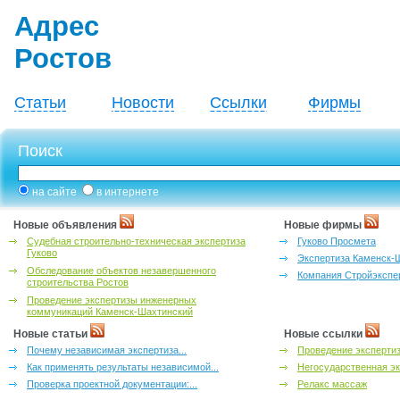
Адрес
Ростов
Статьи
Новости
Ссылки
Фирмы
Поиск
на сайте
в интернете
Новые объявления
Новые фирмы
Судебная строительно-техническая экспертиза
Гуково Просмета
Гуково
Экспертиза Каменск-
Обследование объектов незавершенного
Компания Стройэкспе
строительства Ростов
Проведение экспертизы инженерных
коммуникаций Каменск-Шахтинский
Новые статьи
Новые ссылки
Почему независимая экспертиза...
Проведение эксперти
Как применять результаты независимой...
Негосударственная эк
Проверка проектной документации:...
Релакс массаж