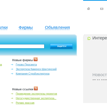
лки
Фирмы
Объявления
Интере
Новые фирмы
за
Гуково Просмета
Экспертиза Каменск-Шахтинский
Новост
Компания Стройэкспертиза
27-06-202
инфраструкт
27-06-202
Новые ссылки
Ростова и к
Проведение экспертизы проектов
27-06-202
Негосударственная экспертиза...
важный кри
Релакс массаж
27-06-202