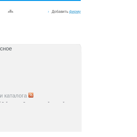
Добавить
фирму
сное
и каталога
5
Рейтинг улиц Ростова с самой развитой
урой: где удобно жить и работать
5
Где расположены главные транспортные узлы
ак они влияют на жизнь горожан
5
Близость к торговым центрам Ростова как
терий выбора жилья
5
Карта парков и скверов Ростова-на-Дону: