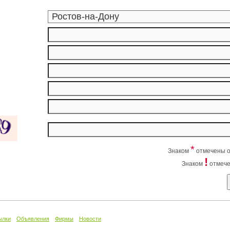
*
Знаком
отмечены о
!
Знаком
отмече
ылки
Объявления
Фирмы
Новости