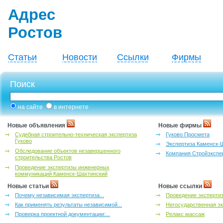
Адрес
Ростов
Статьи
Новости
Ссылки
Фирмы
Поиск
на сайте
в интернете
Новые объявления
Новые фирмы
Судебная строительно-техническая экспертиза
Гуково Просмета
Гуково
Экспертиза Каменск-
Обследование объектов незавершенного
Компания Стройэкспе
строительства Ростов
Проведение экспертизы инженерных
коммуникаций Каменск-Шахтинский
Новые статьи
Новые ссылки
Почему независимая экспертиза...
Проведение эксперти
Как применять результаты независимой...
Негосударственная эк
Проверка проектной документации:...
Релакс массаж