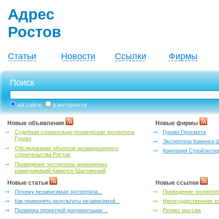
Адрес
Ростов
Статьи
Новости
Ссылки
Фирмы
Поиск
на сайте
в интернете
Новые объявления
Новые фирмы
Судебная строительно-техническая экспертиза
Гуково Просмета
Гуково
Экспертиза Каменск-
Обследование объектов незавершенного
Компания Стройэкспе
строительства Ростов
Проведение экспертизы инженерных
коммуникаций Каменск-Шахтинский
Новые статьи
Новые ссылки
Почему независимая экспертиза...
Проведение эксперти
Как применять результаты независимой...
Негосударственная эк
Проверка проектной документации:...
Релакс массаж