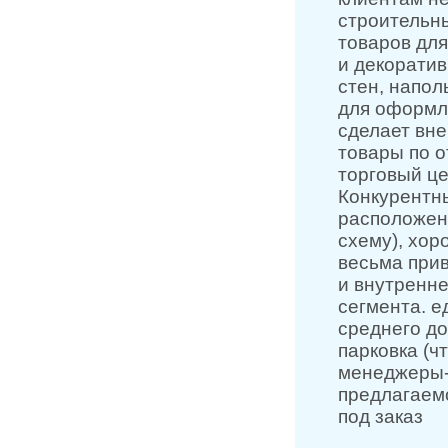
строительны
товаров дл
и декорати
стен, напол
для оформле
сделает вн
товары по о
торговый це
Конкурентн
расположени
схему), хор
весьма прив
и внутренн
сегмента. е
среднего до
парковка (ч
менеджеры-
предлагаемо
под заказ