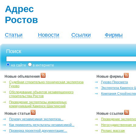
Адрес
Ростов
Статьи
Новости
Ссылки
Фирмы
Поиск
на сайте
в интернете
Новые объявления
Новые фирмы
Судебная строительно-техническая экспертиза
Гуково Просмета
Гуково
Экспертиза Каменск-
Обследование объектов незавершенного
Компания Стройэкспе
строительства Ростов
Проведение экспертизы инженерных
коммуникаций Каменск-Шахтинский
Новые статьи
Новые ссылки
Почему независимая экспертиза...
Проведение эксперти
Как применять результаты независимой...
Негосударственная эк
Проверка проектной документации:...
Релакс массаж