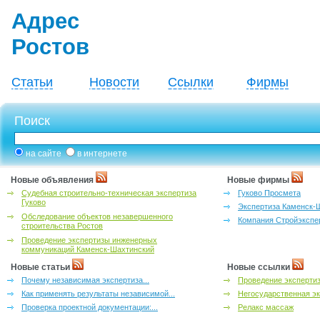
Адрес
Ростов
Статьи
Новости
Ссылки
Фирмы
Поиск
на сайте
в интернете
Новые объявления
Новые фирмы
Судебная строительно-техническая экспертиза
Гуково Просмета
Гуково
Экспертиза Каменск-
Обследование объектов незавершенного
Компания Стройэкспе
строительства Ростов
Проведение экспертизы инженерных
коммуникаций Каменск-Шахтинский
Новые статьи
Новые ссылки
Почему независимая экспертиза...
Проведение эксперти
Как применять результаты независимой...
Негосударственная эк
Проверка проектной документации:...
Релакс массаж