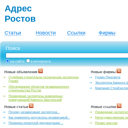
Адрес
Ростов
Статьи
Новости
Ссылки
Фирмы
Поиск
на сайте
в интернете
Новые объявления
Новые фирмы
Судебная строительно-техническая экспертиза
Гуково Просмета
Гуково
Экспертиза Каменск-
Обследование объектов незавершенного
Компания Стройэкспе
строительства Ростов
Проведение экспертизы инженерных
коммуникаций Каменск-Шахтинский
Новые статьи
Новые ссылки
Почему независимая экспертиза...
Проведение эксперти
Как применять результаты независимой...
Негосударственная эк
Проверка проектной документации:...
Релакс массаж