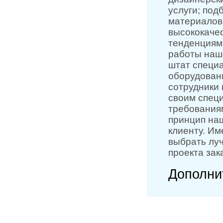
услуги; под
материалов
высококаче
тенденциям
работы наше
штат специ
оборудован
сотрудники 
своим специ
требования
принцип на
клиенту. Им
выбрать лу
проекта зак
Дополни