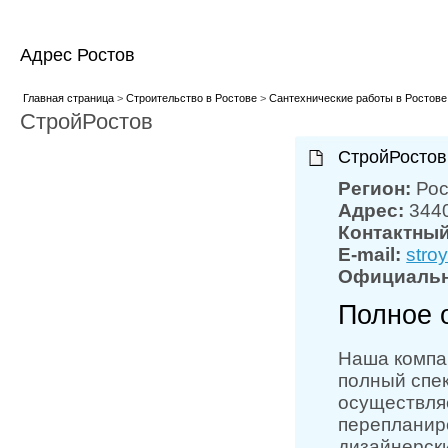
Адрес Ростов
Главная страница
>
Строительство в Ростове
>
Сантехнические работы в Ростове
СтройРостов
СтройРостов
Регион:
Рос
Адрес:
3440
Контактны
E-mail:
stro
Официальн
Полное 
Наша компа
полный спек
осуществляе
перепланир
дизайнерск