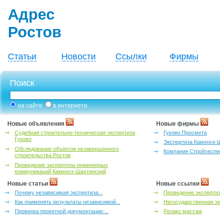
Адрес
Ростов
Статьи
Новости
Ссылки
Фирмы
Поиск
на сайте
в интернете
Новые объявления
Новые фирмы
Судебная строительно-техническая экспертиза
Гуково Просмета
Гуково
Экспертиза Каменск-
Обследование объектов незавершенного
Компания Стройэкспе
строительства Ростов
Проведение экспертизы инженерных
коммуникаций Каменск-Шахтинский
Новые статьи
Новые ссылки
Почему независимая экспертиза...
Проведение эксперти
Как применять результаты независимой...
Негосударственная эк
Проверка проектной документации:...
Релакс массаж