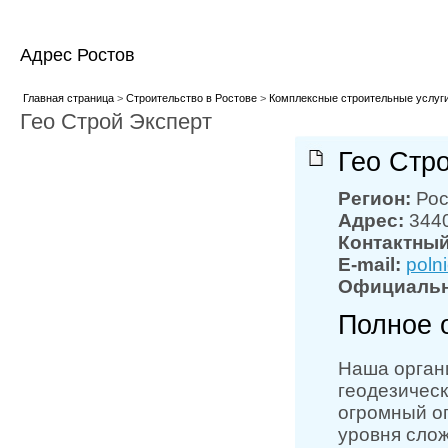
Адрес Ростов
Главная страница
>
Строительство в Ростове
>
Комплексные строительные услуги
Гео Строй Эксперт
Гео Стр
Регион:
Рос
Адрес:
3440
Контактны
E-mail:
poln
Официальн
Полное 
Наша органи
геодезическ
огромный оп
уровня сло