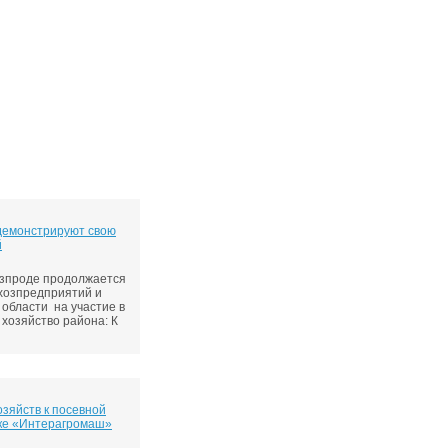
5
Где в Ростове проще всего найти парковку:
лем и решений
5
Безопасность и освещённость улиц Ростова:
ны наиболее комфортны вечером
5
Что влияет на стоимость аренды жилья в
онах Ростова и Ростовской области
1
У обманутых дольщиков в Батайске по
 12 лет появится возможность получить жилье
4
На Дону применяют инновационные
 ремонта труб
4
За первое полугодие в ходе аудита платежей
280 нарушений в сфере ЖКХ
демонстрируют свою
й
озпроде продолжается
ьхозпредприятий и
области на участие в
хозяйство района: К
озяйств к посевной
вке «Интерагромаш»