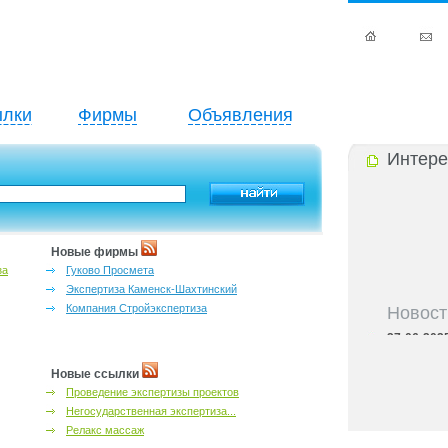
лки
Фирмы
Объявления
Интере
Новые фирмы
за
Гуково Просмета
Экспертиза Каменск-Шахтинский
Новост
Компания Стройэкспертиза
27-06-202
инфраструкт
27-06-202
Новые ссылки
Ростова и к
Проведение экспертизы проектов
27-06-202
Негосударственная экспертиза...
важный кри
Релакс массаж
27-06-202
лучшие мес