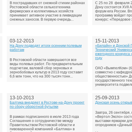
В пострадавших от снежной стихии районах
С 25 по 28 февраля 20
Ростовской области сельхозтехника
Дону состоится XVII
фермерских и коллективных хозяйств
форум юга России. В
принимает активное участие в ликвидации
программу войдет п
снежных заносов. В первую очередь...
конкурс: «Передовое х
03-12-2013
15-11-2013
На Дону подводят итоги осенним полевым
«Билайн» и Донской 
работам
Технический Универс
ежегодного конкурса 
году
В Ростовской области завершаются все
виды полевых работ. По предварительным
подсчетам, валовой сбор зерновых и
ОАО «ВымпелКом» (б
зернобобовых культур в 2013 году составит
совместно с кафедро
6,6 млн тонн, что на 300 тысяч тонн...
общественностью» Д
государственного тех
университета подвели и
13-10-2013
25-09-2013
Балтика внедряет в Ростове-на-Дону проект
Донская осень откры
по сбору оборотной бутылки
Завтра, 26 сентября,
В рамках подписанного в июле 2013 года
«Вертол-Экспо» сост
Соглашения о сотрудничестве между
выставки-ярмарки дл
Правительством Ростовской области и
огородников «Дачный
пивоваренной компанией «Балтика» в