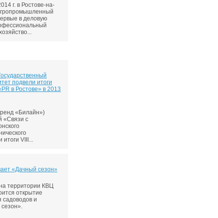
14 г. в Ростове-на-
 Агропромышленный
первые в деловую
рофессиональный
озяйство...
Государственный
итет подвели итоги
«PR в Ростове» в 2013
ренд «Билайн»)
й «Связи с
онского
нического
тоги VIII...
вает «Дачный сезон»
 на территории КВЦ
оится открытие
я садоводов и
 сезон».