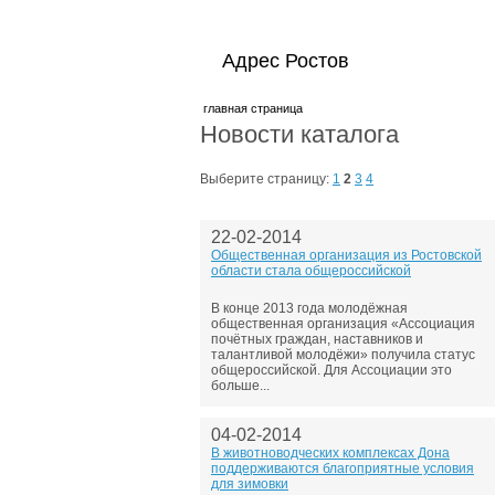
Адрес Ростов
главная страница
Новости каталога
Выберите страницу:
1
2
3
4
22-02-2014
Общественная организация из Ростовской
области стала общероссийской
В конце 2013 года молодёжная
общественная организация «Ассоциация
почётных граждан, наставников и
талантливой молодёжи» получила статус
общероссийской. Для Ассоциации это
больше...
04-02-2014
В животноводческих комплексах Дона
поддерживаются благоприятные условия
для зимовки