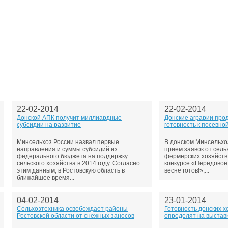
27-06-202
обзор проб
27-06-202
какие райо
27-06-202
разных рай
29-04-202
прошествии
22-07-201
технологии
22-07-201
выявлено 2
22-02-2014
22-02-2014
Донской АПК получит миллиардные
Донские аграрии про
субсидии на развитие
готовность к посевно
Минсельхоз России назвал первые
В донском Минсельх
направления и суммы субсидий из
прием заявок от сел
федерального бюджета на поддержку
фермерских хозяйств 
сельского хозяйства в 2014 году. Согласно
конкурсе «Передовое 
этим данным, в Ростовскую область в
весне готов!»,...
ближайшее время...
04-02-2014
23-01-2014
Сельхозтехника освобождает районы
Готовность донских х
Ростовской области от снежных заносов
определят на выста