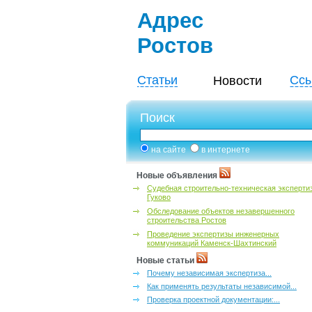
Адрес
Ростов
Статьи
Ссы
Новости
Поиск
на сайте
в интернете
Новые объявления
Судебная строительно-техническая эксперти
Гуково
Обследование объектов незавершенного
строительства Ростов
Проведение экспертизы инженерных
коммуникаций Каменск-Шахтинский
Новые статьи
Почему независимая экспертиза...
Как применять результаты независимой...
Проверка проектной документации:...