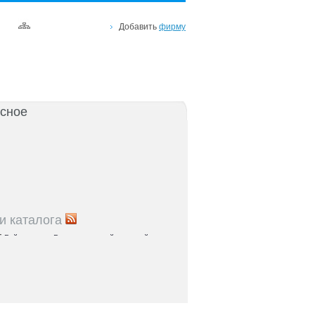
Добавить
фирму
сное
и каталога
5
Рейтинг улиц Ростова с самой развитой
урой: где удобно жить и работать
5
Где расположены главные транспортные узлы
ак они влияют на жизнь горожан
5
Близость к торговым центрам Ростова как
терий выбора жилья
5
Карта парков и скверов Ростова-на-Дону:
та для отдыха в городе и пригородах