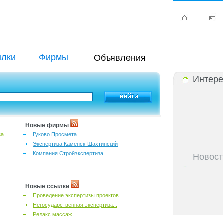
лки
Фирмы
Объявления
Интере
Новые фирмы
за
Гуково Просмета
Экспертиза Каменск-Шахтинский
Компания Стройэкспертиза
Новост
27-06-202
инфраструкт
27-06-202
Новые ссылки
Ростова и к
Проведение экспертизы проектов
27-06-202
Негосударственная экспертиза...
важный кри
Релакс массаж
27-06-202