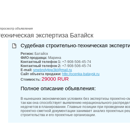
лучшие мес
27-06-202
обзор проб
27-06-202
какие райо
27-06-202
просмотр объявления
разных рай
ехническая экспертиза Батайск
29-04-202
прошествии
Судебная строительно-техническая эксперт
22-07-201
технологии
Регион:
Батайск
22-07-201
ФИО продавца:
Марина
выявлено 2
Контактный телефон 1:
+7-908-506-45-74
Контактный телефон 2:
+7-908-506-45-74
E-mail:
smebndytgw3kl@mail.ru
Сайт объекта продажи:
http://ocenka-bataysk.ru
29000 RUR
Стоимость:
Полное описание объявления:
В нынешних экономических условиях без экспертизы проектно-с
так как она способствует выявлению нерационального распреде
недочетов в планировании. Главные позиции при проведении вс
проектно-сметной документации занимает анализ проектных ре
строительства и его проектные организации.