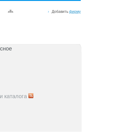
Добавить
фирму
сное
и каталога
5
Рейтинг улиц Ростова с самой развитой
урой: где удобно жить и работать
5
Где расположены главные транспортные узлы
ак они влияют на жизнь горожан
5
Близость к торговым центрам Ростова как
терий выбора жилья
5
Карта парков и скверов Ростова-на-Дону: