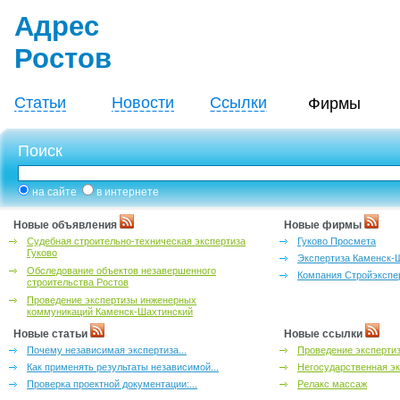
Адрес
Ростов
Статьи
Новости
Ссылки
Фирмы
Поиск
на сайте
в интернете
Новые объявления
Новые фирмы
Судебная строительно-техническая экспертиза
Гуково Просмета
Гуково
Экспертиза Каменск-
Обследование объектов незавершенного
Компания Стройэкспе
строительства Ростов
Проведение экспертизы инженерных
коммуникаций Каменск-Шахтинский
Новые статьи
Новые ссылки
Почему независимая экспертиза...
Проведение эксперти
Как применять результаты независимой...
Негосударственная эк
Проверка проектной документации:...
Релакс массаж