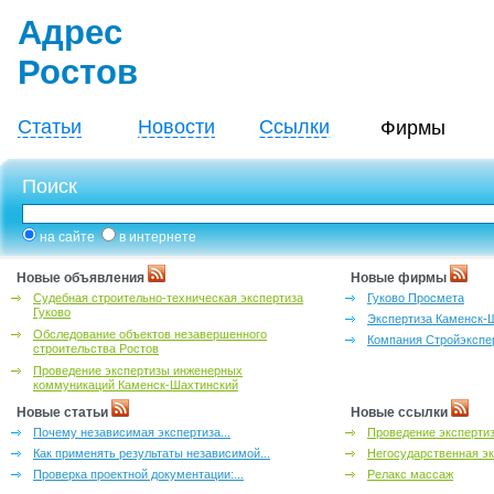
Адрес
Ростов
Статьи
Новости
Ссылки
Фирмы
Поиск
на сайте
в интернете
Новые объявления
Новые фирмы
Судебная строительно-техническая экспертиза
Гуково Просмета
Гуково
Экспертиза Каменск-
Обследование объектов незавершенного
Компания Стройэкспе
строительства Ростов
Проведение экспертизы инженерных
коммуникаций Каменск-Шахтинский
Новые статьи
Новые ссылки
Почему независимая экспертиза...
Проведение эксперти
Как применять результаты независимой...
Негосударственная эк
Проверка проектной документации:...
Релакс массаж