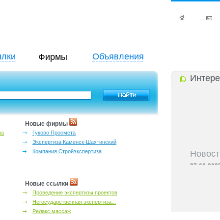
лки
Объявления
Фирмы
Интере
Новые фирмы
за
Гуково Просмета
Экспертиза Каменск-Шахтинский
Новост
Компания Стройэкспертиза
27-06-202
инфраструкт
27-06-202
Новые ссылки
Ростова и к
Проведение экспертизы проектов
27-06-202
Негосударственная экспертиза...
важный кри
Релакс массаж
27-06-202