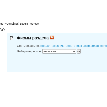
лучшие мес
27-06-202
обзор проб
27-06-202
какие райо
27-06-202
>
разных рай
ове
Семейный врач в Ростове
ве
29-04-202
прошествии
22-07-201
Фирмы раздела
технологии
22-07-201
Сортировать по:
городу
названию
цене
e-mail
дате добавлени
выявлено 2
Выберите регион: