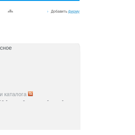
Добавить
фирму
сное
и каталога
5
Рейтинг улиц Ростова с самой развитой
урой: где удобно жить и работать
5
Где расположены главные транспортные узлы
ак они влияют на жизнь горожан
5
Близость к торговым центрам Ростова как
терий выбора жилья
5
Карта парков и скверов Ростова-на-Дону: