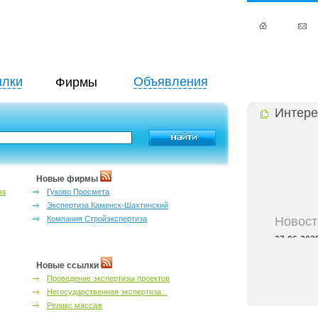
лки
Объявления
Фирмы
Интере
Новые фирмы
за
Гуково Просмета
Экспертиза Каменск-Шахтинский
Новост
Компания Стройэкспертиза
27-06-202
инфраструкт
27-06-202
Новые ссылки
Ростова и к
Проведение экспертизы проектов
27-06-202
Негосударственная экспертиза...
важный кри
Релакс массаж
27-06-202
лучшие мес