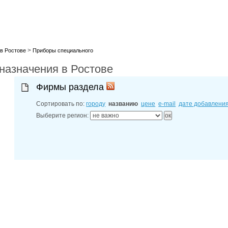
27-06-202
обзор проб
27-06-202
какие райо
27-06-202
разных рай
>
в Ростове
Приборы специального
29-04-202
назначения в Ростове
прошествии
22-07-201
технологии
Фирмы раздела
22-07-201
выявлено 2
Сортировать по:
городу
названию
цене
e-mail
дате добавлени
Выберите регион: