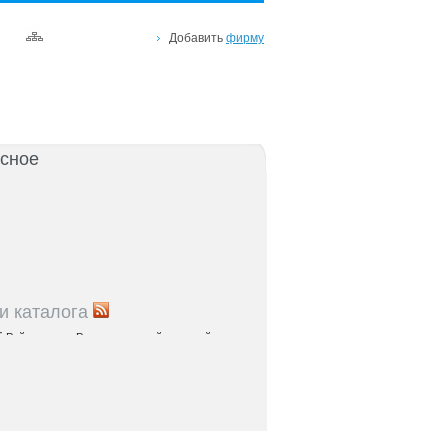
Добавить
фирму
сное
и каталога
5
Рейтинг улиц Ростова с самой развитой
урой: где удобно жить и работать
5
Где расположены главные транспортные узлы
ак они влияют на жизнь горожан
5
Близость к торговым центрам Ростова как
терий выбора жилья
5
Карта парков и скверов Ростова-на-Дону:
та для отдыха в городе и пригородах