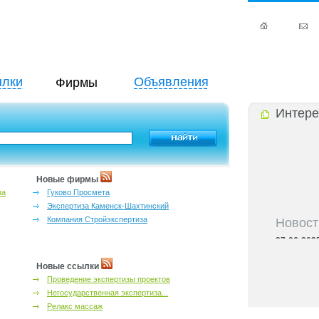
лки
Объявления
Фирмы
Интере
Новые фирмы
за
Гуково Просмета
Экспертиза Каменск-Шахтинский
Новост
Компания Стройэкспертиза
27-06-202
инфраструкт
27-06-202
Новые ссылки
Ростова и к
Проведение экспертизы проектов
27-06-202
Негосударственная экспертиза...
важный кри
Релакс массаж
27-06-202