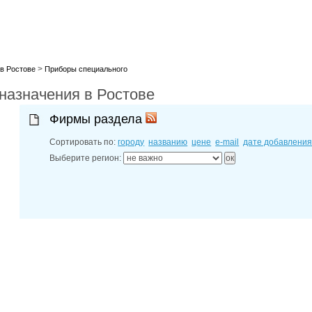
лучшие мес
27-06-202
обзор проб
27-06-202
какие райо
27-06-202
>
разных рай
в Ростове
Приборы специального
29-04-202
назначения в Ростове
прошествии
22-07-201
технологии
Фирмы раздела
22-07-201
выявлено 2
Сортировать по:
городу
названию
цене
e-mail
дате добавлени
Выберите регион: