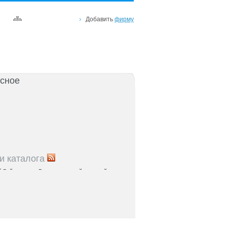
Добавить
фирму
сное
и каталога
5
Рейтинг улиц Ростова с самой развитой
урой: где удобно жить и работать
5
Где расположены главные транспортные узлы
ак они влияют на жизнь горожан
5
Близость к торговым центрам Ростова как
терий выбора жилья
5
Карта парков и скверов Ростова-на-Дону: