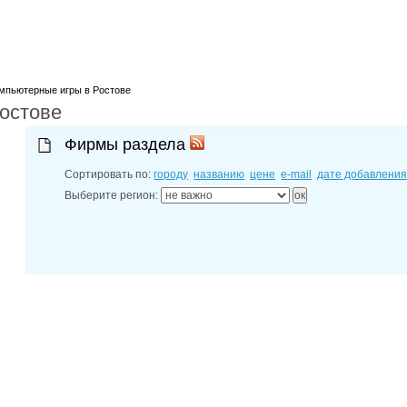
лучшие мес
27-06-202
обзор проб
27-06-202
какие райо
27-06-202
разных рай
мпьютерные игры в Ростове
остове
29-04-202
прошествии
22-07-201
Фирмы раздела
технологии
22-07-201
Сортировать по:
городу
названию
цене
e-mail
дате добавлени
выявлено 2
Выберите регион: