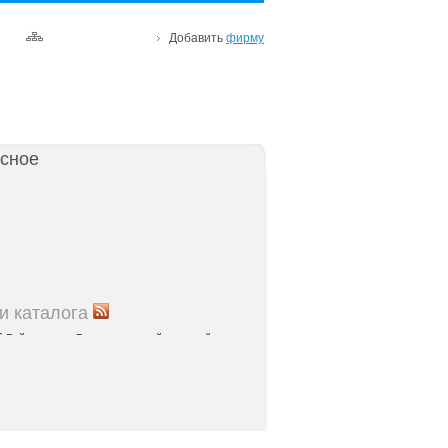
Добавить
фирму
сное
и каталога
5
Рейтинг улиц Ростова с самой развитой
урой: где удобно жить и работать
5
Где расположены главные транспортные узлы
ак они влияют на жизнь горожан
5
Близость к торговым центрам Ростова как
терий выбора жилья
5
Карта парков и скверов Ростова-на-Дону: