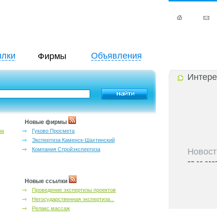
лки
Объявления
Фирмы
Интере
Новые фирмы
за
Гуково Просмета
Экспертиза Каменск-Шахтинский
Новост
Компания Стройэкспертиза
27-06-202
инфраструкт
27-06-202
Новые ссылки
Ростова и к
Проведение экспертизы проектов
27-06-202
Негосударственная экспертиза...
важный кри
Релакс массаж
27-06-202