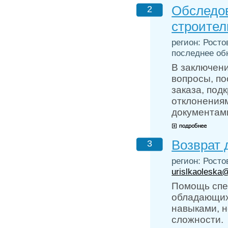
Обследов
2
строител
регион: Росто
последнее обн
В заключени
вопросы, по
заказа, по
отклонения
документами
Возврат 
3
регион: Росто
urislkaoleska
Помощь спе
обладающих
навыками, 
сложности.