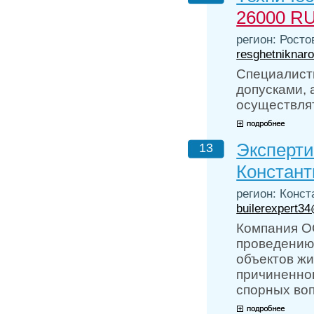
26000 R
регион: Росто
resghetniknar
Специалист
допусками, 
осуществля
Эксперти
13
Констант
регион: Конст
builerexpert34
Компания О
проведению 
объектов жи
причиненног
спорных воп