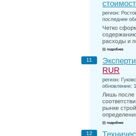
стоимост
регион: Росто
последнее обн
Четко сфор
содержанию
расходы и 
Эксперти
11
RUR
регион: Гуков
обновление: 1
Лишь после 
соответстви
рынке строй
определени
Техничес
12