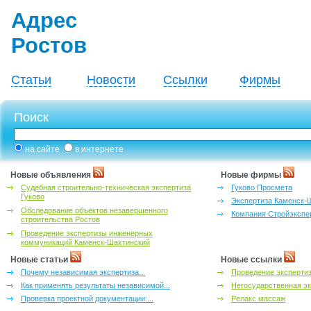
Адрес
Ростов
Статьи
Новости
Ссылки
Фирмы
Поиск
на сайте
в интернете
Новые объявления
Новые фирмы
Судебная строительно-техническая экспертиза
Гуково Просмета
Гуково
Экспертиза Каменск-
Обследование объектов незавершенного
Компания Стройэкспе
строительства Ростов
Проведение экспертизы инженерных
коммуникаций Каменск-Шахтинский
Новые статьи
Новые ссылки
Почему независимая экспертиза...
Проведение эксперти
Как применять результаты независимой...
Негосударственная эк
Проверка проектной документации:...
Релакс массаж