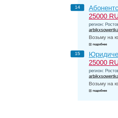
Абонентс
14
25000 R
регион: Росто
arbikxsowertk
Возьму на 
Юридичес
15
25000 R
регион: Росто
arbikxsowertk
Возьму на 