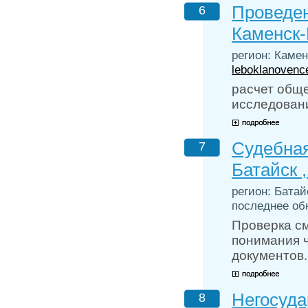
Проведе
6
Каменск-
регион: Камен
leboklanovenc
расчет общ
исследований
Судебная
7
Батайск 
регион: Батай
последнее обн
Проверка см
понимания ч
документов.
Негосуда
8