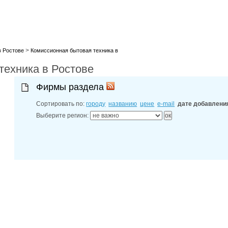
лучшие мес
27-06-202
обзор проб
27-06-202
какие райо
27-06-202
>
в Ростове
Комиссионная бытовая техника в
разных рай
29-04-202
техника в Ростове
прошествии
22-07-201
технологии
Фирмы раздела
22-07-201
выявлено 2
Сортировать по:
городу
названию
цене
e-mail
дате добавлени
Выберите регион: