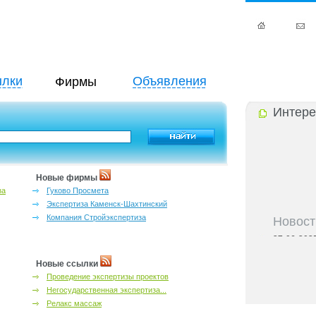
лки
Объявления
Фирмы
Интере
Новые фирмы
за
Гуково Просмета
Экспертиза Каменск-Шахтинский
Новост
Компания Стройэкспертиза
27-06-202
инфраструкт
27-06-202
Новые ссылки
Ростова и к
Проведение экспертизы проектов
27-06-202
Негосударственная экспертиза...
важный кри
Релакс массаж
27-06-202