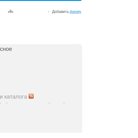
Добавить
фирму
сное
и каталога
5
Рейтинг улиц Ростова с самой развитой
урой: где удобно жить и работать
5
Где расположены главные транспортные узлы
ак они влияют на жизнь горожан
5
Близость к торговым центрам Ростова как
терий выбора жилья
5
Карта парков и скверов Ростова-на-Дону: