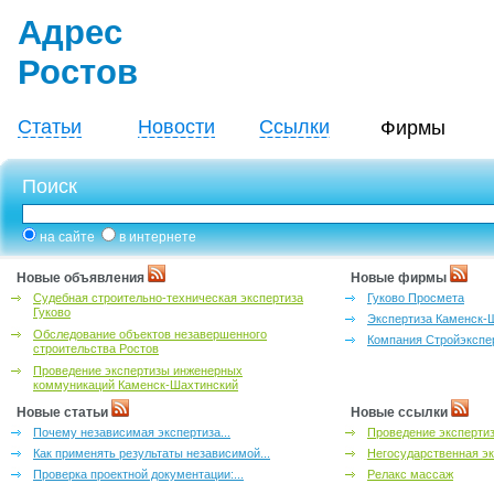
Адрес
Ростов
Статьи
Новости
Ссылки
Фирмы
Поиск
на сайте
в интернете
Новые объявления
Новые фирмы
Судебная строительно-техническая экспертиза
Гуково Просмета
Гуково
Экспертиза Каменск-
Обследование объектов незавершенного
Компания Стройэкспе
строительства Ростов
Проведение экспертизы инженерных
коммуникаций Каменск-Шахтинский
Новые статьи
Новые ссылки
Почему независимая экспертиза...
Проведение эксперти
Как применять результаты независимой...
Негосударственная эк
Проверка проектной документации:...
Релакс массаж