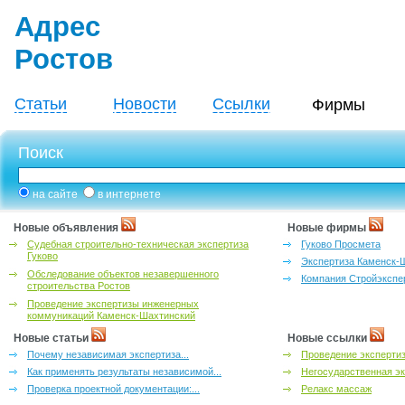
Адрес
Ростов
Статьи
Новости
Ссылки
Фирмы
Поиск
на сайте
в интернете
Новые объявления
Новые фирмы
Судебная строительно-техническая экспертиза
Гуково Просмета
Гуково
Экспертиза Каменск-
Обследование объектов незавершенного
Компания Стройэкспе
строительства Ростов
Проведение экспертизы инженерных
коммуникаций Каменск-Шахтинский
Новые статьи
Новые ссылки
Почему независимая экспертиза...
Проведение эксперти
Как применять результаты независимой...
Негосударственная эк
Проверка проектной документации:...
Релакс массаж