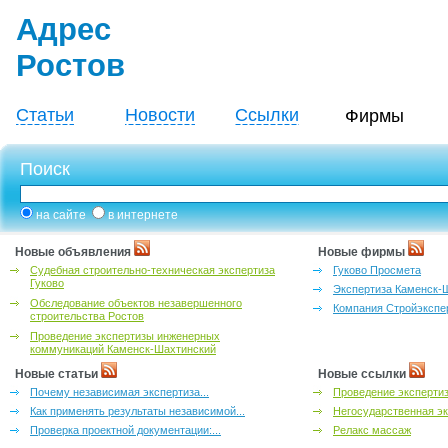
Адрес
Ростов
Статьи
Новости
Ссылки
Фирмы
Поиск
на сайте
в интернете
Новые объявления
Новые фирмы
Судебная строительно-техническая экспертиза
Гуково Просмета
Гуково
Экспертиза Каменск-
Обследование объектов незавершенного
Компания Стройэкспе
строительства Ростов
Проведение экспертизы инженерных
коммуникаций Каменск-Шахтинский
Новые статьи
Новые ссылки
Почему независимая экспертиза...
Проведение эксперти
Как применять результаты независимой...
Негосударственная эк
Проверка проектной документации:...
Релакс массаж