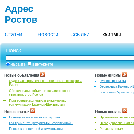
Адрес
Ростов
Статьи
Новости
Ссылки
Фирмы
Поиск
на сайте
в интернете
Новые объявления
Новые фирмы
Судебная строительно-техническая экспертиза
Гуково Просмета
Гуково
Экспертиза Каменск-
Обследование объектов незавершенного
Компания Стройэкспе
строительства Ростов
Проведение экспертизы инженерных
коммуникаций Каменск-Шахтинский
Новые статьи
Новые ссылки
Почему независимая экспертиза...
Проведение эксперти
Как применять результаты независимой...
Негосударственная эк
Проверка проектной документации:...
Релакс массаж