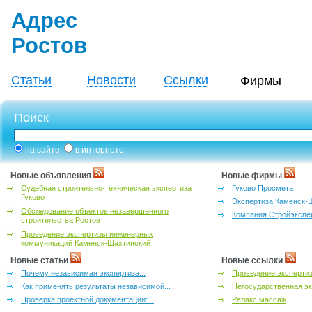
Адрес
Ростов
Статьи
Новости
Ссылки
Фирмы
Поиск
на сайте
в интернете
Новые объявления
Новые фирмы
Судебная строительно-техническая экспертиза
Гуково Просмета
Гуково
Экспертиза Каменск-
Обследование объектов незавершенного
Компания Стройэкспе
строительства Ростов
Проведение экспертизы инженерных
коммуникаций Каменск-Шахтинский
Новые статьи
Новые ссылки
Почему независимая экспертиза...
Проведение эксперти
Как применять результаты независимой...
Негосударственная эк
Проверка проектной документации:...
Релакс массаж