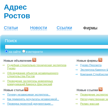
Адрес
Ростов
Статьи
Новости
Ссылки
Фирмы
Поиск
на сайте
в интернете
Новые объявления
Новые фирмы
Судебная строительно-техническая экспертиза
Гуково Просмета
Гуково
Экспертиза Каменск-
Обследование объектов незавершенного
Компания Стройэкспе
строительства Ростов
Проведение экспертизы инженерных
коммуникаций Каменск-Шахтинский
Новые статьи
Новые ссылки
Почему независимая экспертиза...
Проведение эксперти
Как применять результаты независимой...
Негосударственная эк
Проверка проектной документации:...
Релакс массаж