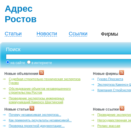
Адрес
Ростов
Статьи
Новости
Ссылки
Фирмы
Поиск
на сайте
в интернете
Новые объявления
Новые фирмы
Судебная строительно-техническая экспертиза
Гуково Просмета
Гуково
Экспертиза Каменск-
Обследование объектов незавершенного
Компания Стройэкспе
строительства Ростов
Проведение экспертизы инженерных
коммуникаций Каменск-Шахтинский
Новые статьи
Новые ссылки
Почему независимая экспертиза...
Проведение эксперти
Как применять результаты независимой...
Негосударственная эк
Проверка проектной документации:...
Релакс массаж