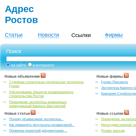
Адрес
Ростов
Статьи
Новости
Фирмы
Ссылки
Поиск
на сайте
в интернете
Новые объявления
Новые фирмы
Судебная строительно-техническая экспертиза
Гуково Просмета
Гуково
Экспертиза Каменск-
Обследование объектов незавершенного
Компания Стройэкспе
строительства Ростов
Проведение экспертизы инженерных
коммуникаций Каменск-Шахтинский
Новые статьи
Новые ссылки
Почему независимая экспертиза...
Проведение эксперти
Как применять результаты независимой...
Негосударственная эк
Проверка проектной документации:...
Релакс массаж