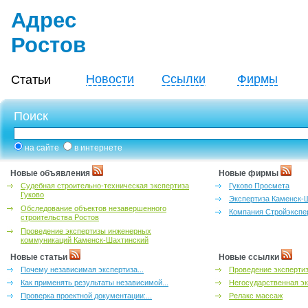
Адрес
Ростов
Новости
Ссылки
Фирмы
Статьи
Поиск
на сайте
в интернете
Новые объявления
Новые фирмы
Судебная строительно-техническая экспертиза
Гуково Просмета
Гуково
Экспертиза Каменск-
Обследование объектов незавершенного
Компания Стройэкспе
строительства Ростов
Проведение экспертизы инженерных
коммуникаций Каменск-Шахтинский
Новые статьи
Новые ссылки
Почему независимая экспертиза...
Проведение эксперти
Как применять результаты независимой...
Негосударственная эк
Проверка проектной документации:...
Релакс массаж