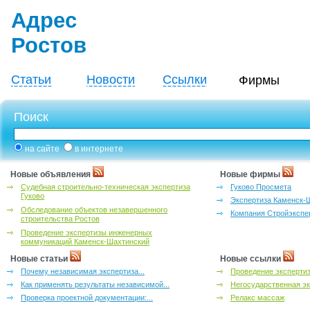
Адрес
Ростов
Статьи
Новости
Ссылки
Фирмы
Поиск
на сайте
в интернете
Новые объявления
Новые фирмы
Судебная строительно-техническая экспертиза
Гуково Просмета
Гуково
Экспертиза Каменск-
Обследование объектов незавершенного
Компания Стройэкспе
строительства Ростов
Проведение экспертизы инженерных
коммуникаций Каменск-Шахтинский
Новые статьи
Новые ссылки
Почему независимая экспертиза...
Проведение эксперти
Как применять результаты независимой...
Негосударственная эк
Проверка проектной документации:...
Релакс массаж