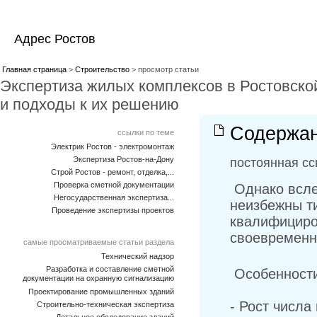
Адрес Ростов
Главная страница
>
Строительство
> просмотр статьи
Экспертиза жилых комплексов в Ростовско
и подходы к их решению
Содержан
ссылки по теме
Электрик Ростов - электромонтаж
Экспертиза Ростов-на-Дону
постоянная сс
Строй Ростов - ремонт, отделка,...
Проверка сметной документации
Однако всле
Негосударственная экспертиза...
неизбежны т
Проведение экспертизы проектов
квалифициро
своевременн
самые просматриваемые статьи раздела
Технический надзор
Разработка и составление сметной
Особенности
документации на охранную сигнализацию
Проектирование промышленных зданий
- Рост числа
Строительно-техническая экспертиза