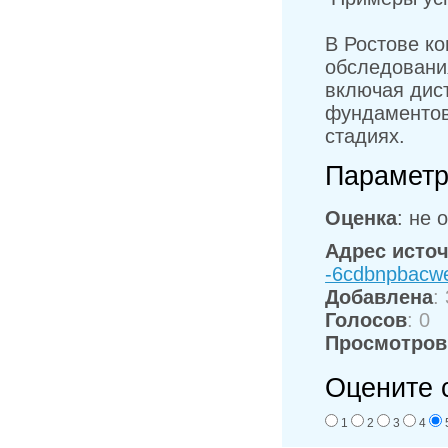
В Ростове к
обследовани
включая дис
фундаментов
стадиях.
Параметр
Оценка
: не 
Адрес исто
-6cdbnpbacwe
Добавлена
:
Голосов
: 0
Просмотров
Оцените 
1
2
3
4