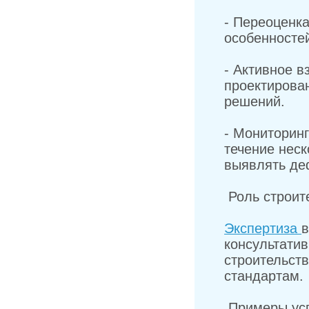
- Переоценк
особенностей
- Активное в
проектирова
решений.
- Мониторинг
течение неск
выявлять деф
Роль строит
Экспертиза
в
консультати
строительст
стандартам.
Примеры усп