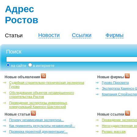
Адрес
Ростов
Новости
Ссылки
Фирмы
Статьи
Поиск
на сайте
в интернете
Новые объявления
Новые фирмы
Судебная строительно-техническая экспертиза
Гуково Просмета
Гуково
Экспертиза Каменск-
Обследование объектов незавершенного
Компания Стройэкспе
строительства Ростов
Проведение экспертизы инженерных
коммуникаций Каменск-Шахтинский
Новые статьи
Новые ссылки
Почему независимая экспертиза...
Проведение эксперти
Как применять результаты независимой...
Негосударственная эк
Проверка проектной документации:...
Релакс массаж