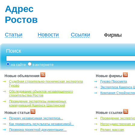
Адрес
Ростов
Статьи
Новости
Ссылки
Фирмы
Поиск
на сайте
в интернете
Новые объявления
Новые фирмы
Судебная строительно-техническая экспертиза
Гуково Просмета
Гуково
Экспертиза Каменск-
Обследование объектов незавершенного
Компания Стройэкспе
строительства Ростов
Проведение экспертизы инженерных
коммуникаций Каменск-Шахтинский
Новые статьи
Новые ссылки
Почему независимая экспертиза...
Проведение эксперти
Как применять результаты независимой...
Негосударственная эк
Проверка проектной документации:...
Релакс массаж