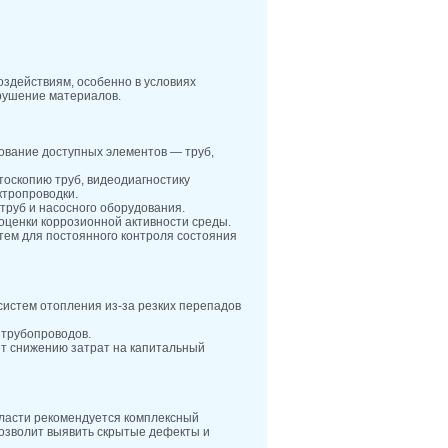
оздействиям, особенно в условиях
зрушение материалов.
дование доступных элементов — труб,
тоскопию труб, видеодиагностику
ктропроводки.
 труб и насосного оборудования.
 оценки коррозионной активности среды.
тем для постоянного контроля состояния
систем отопления из-за резких перепадов
а трубопроводов.
ет снижению затрат на капитальный
бласти рекомендуется комплексный
позволит выявить скрытые дефекты и