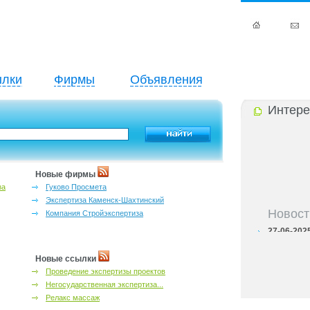
лки
Фирмы
Объявления
Интере
Новые фирмы
за
Гуково Просмета
Экспертиза Каменск-Шахтинский
Новост
Компания Стройэкспертиза
27-06-202
инфраструкт
27-06-202
Новые ссылки
Ростова и к
Проведение экспертизы проектов
27-06-202
важный кри
Негосударственная экспертиза...
27-06-202
Релакс массаж
лучшие мес