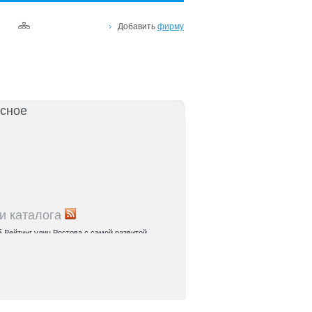
Добавить
фирму
сное
и каталога
5
Рейтинг улиц Ростова с самой развитой
урой: где удобно жить и работать
5
Где расположены главные транспортные узлы
ак они влияют на жизнь горожан
5
Близость к торговым центрам Ростова как
терий выбора жилья
5
Карта парков и скверов Ростова-на-Дону:
та для отдыха в городе и пригородах