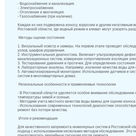
- Водоснабжение и канализация.
- Электроснабжение.
- Отопление и вентиляция.
- Газоснабжение (при наличии).
Каждая из них подвержена износу, коррозии и другим негативным в
Ростовской области, где водный режим и климат могут ускорять ра
Методы оценки состояния
1. Визуальный осмотр и замеры. На первом этапе проводят обсле
узлов, шкафов управления.
2. Инструментальная диагностика. Включает ультразвуковую дефек
канализационных систем, измерение сопротивления изоляции эле
3. Тестирование давления и протечек. Для определения состояния
4. Лабораторные анализы. Например, изучение качества воды для
5. Автоматизированный мониторинг. Использование датчиков и сис
систем в многоквартирных домах.
Региональные особенности и применяемые технологии
- В Ростовской области уделяется особое внимание обследованию 
температуры зимой и осенью.
- Методики учета местного качества воды важны для оценки износ
- Использование современных технологий диагностики способству
ремонт без потери качества.
Итоги и рекомендации
Для качественного капремонта инженерных систем в Ростовской о
подход с использованием нескольких методов обследования. Это 
предотвратить аварийные ситуации после ремонта.