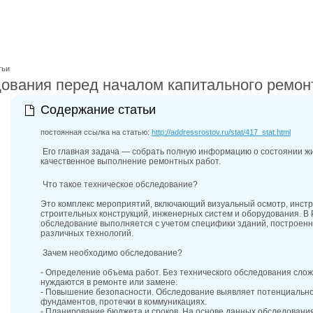
27-06-202
обзор проб
27-06-202
какие райо
27-06-202
разных рай
тьи
29-04-202
дования перед началом капитального ремон
прошествии
22-07-201
Содержание статьи
технологии
22-07-201
постоянная ссылка на статью:
http://addressrostov.ru/stat/417_stat.html
выявлено 2
Его главная задача — собрать полную информацию о состоянии ж
качественное выполнение ремонтных работ.
Что такое техническое обследование?
Это комплекс мероприятий, включающий визуальный осмотр, инст
строительных конструкций, инженерных систем и оборудования. В 
обследование выполняется с учетом специфики зданий, построенн
различных технологий.
Зачем необходимо обследование?
- Определение объема работ. Без технического обследования слож
нуждаются в ремонте или замене.
- Повышение безопасности. Обследование выявляет потенциальн
фундаментов, протечки в коммуникациях.
- Планирование бюджета и сроков. На основе данных обследовани