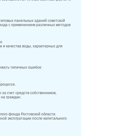
типовых панельных зданий советской
дхода с применением различных методов
ок.
и и качества воды, характерных для
ежать типичных ошибок:
я.
процессе.
 за счет средств собственников,
 на граждан.
ого фонда Ростовской области.
ной эксплуатации после капитального